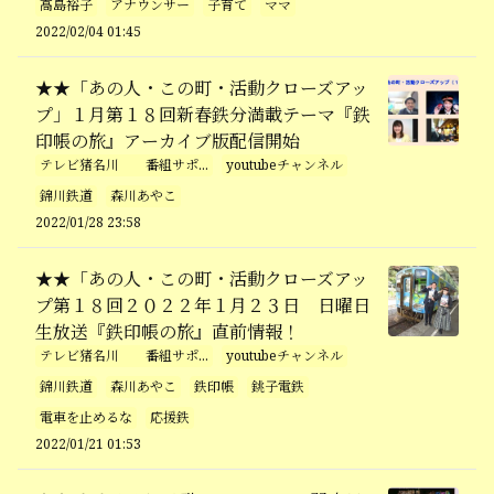
高島裕子
アナウンサー
子育て
ママ
2022/02/04 01:45
★★「あの人・この町・活動クローズアッ
プ」１月第１８回新春鉄分満載テーマ『鉄
印帳の旅』アーカイブ版配信開始
テレビ猪名川 番組サポ...
youtubeチャンネル
錦川鉄道
森川あやこ
2022/01/28 23:58
★★「あの人・この町・活動クローズアッ
プ第１８回２０２２年１月２３日 日曜日
生放送『鉄印帳の旅』直前情報！
テレビ猪名川 番組サポ...
youtubeチャンネル
錦川鉄道
森川あやこ
鉄印帳
銚子電鉄
電車を止めるな
応援鉄
2022/01/21 01:53