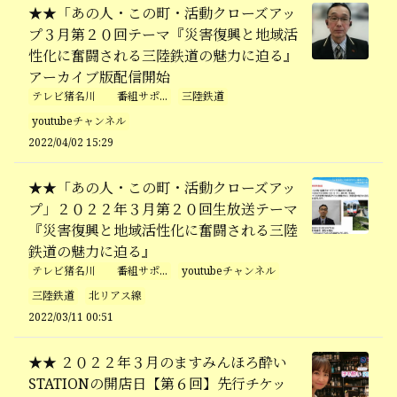
★★「あの人・この町・活動クローズアッ
プ３月第２０回テーマ『災害復興と地域活
性化に奮闘される三陸鉄道の魅力に迫る』
アーカイブ版配信開始
テレビ猪名川 番組サポ...
三陸鉄道
youtubeチャンネル
2022/04/02 15:29
★★「あの人・この町・活動クローズアッ
プ」２０２２年３月第２０回生放送テーマ
『災害復興と地域活性化に奮闘される三陸
鉄道の魅力に迫る』
テレビ猪名川 番組サポ...
youtubeチャンネル
三陸鉄道
北リアス線
2022/03/11 00:51
★★ ２０２２年３月のますみんほろ酔い
STATIONの開店日【第６回】先行チケッ