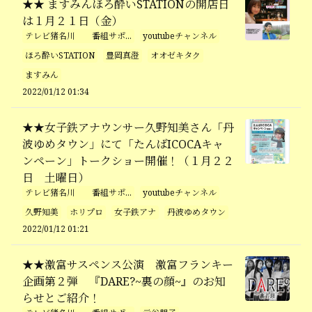
★★ ますみんほろ酔いSTATIONの開店日
は１月２１日（金）
テレビ猪名川 番組サポ...
youtubeチャンネル
ほろ酔いSTATION
豊岡真澄
オオゼキタク
ますみん
2022/01/12 01:34
★★女子鉄アナウンサー久野知美さん「丹
波ゆめタウン」にて「たんばICOCAキャ
ンペーン」トークショー開催！（１月２２
日 土曜日）
テレビ猪名川 番組サポ...
youtubeチャンネル
久野知美
ホリプロ
女子鉄アナ
丹波ゆめタウン
2022/01/12 01:21
★★激富サスペンス公演 激富フランキー
企画第２弾 『DARE?~裏の顔~』のお知
らせとご紹介！