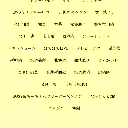
アドラー心理学
ママ
アナウンサー
恋のミステリー列車-
丹波ゆめタウン
女子鉄アナ
久野知美
激富
舞夢
元谷朋子
都電荒川線
北川 恵
朱印帳
西陣織
ブルートレイン
チキンジョージ
ぼちぼちLIVE
テレビドラマ
滋賀県
新幹線
鉄道撮影
北海道
産地直送
じゃがいも
富良野緑豊
交通新聞社
鉄道遺構
廃線跡
栗原 景
ぼちぼちlive
BOSS＆ちーちゃんサポーターズクラブ
ならどっとfm
ホリプロ
演劇