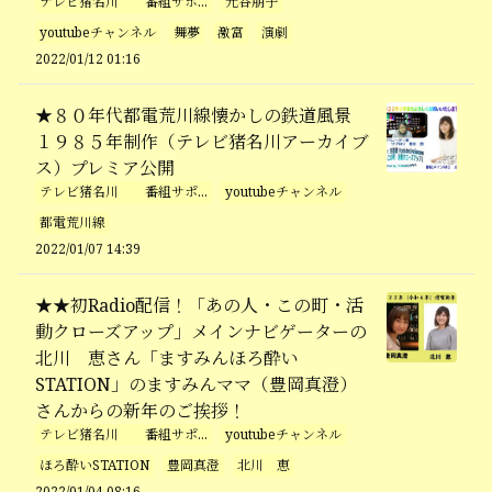
テレビ猪名川 番組サポ...
元谷朋子
youtubeチャンネル
舞夢
激富
演劇
2022/01/12 01:16
★８０年代都電荒川線懐かしの鉄道風景
１９８５年制作（テレビ猪名川アーカイブ
ス）プレミア公開
テレビ猪名川 番組サポ...
youtubeチャンネル
都電荒川線
2022/01/07 14:39
★★初Radio配信！「あの人・この町・活
動クローズアップ」メインナビゲーターの
北川 恵さん「ますみんほろ酔い
STATION」のますみんママ（豊岡真澄）
さんからの新年のご挨拶！
テレビ猪名川 番組サポ...
youtubeチャンネル
ほろ酔いSTATION
豊岡真澄
北川 恵
2022/01/04 08:16