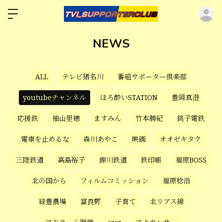
ロ
NEWS
ALL
テレビ猪名川 番組サポーター倶楽部
youtubeチャンネル
ほろ酔いSTATION
豊岡真澄
応援鉄
袖山里穂
ますみん
竹本勝紀
銚子電鉄
電車を止めるな
森川あやこ
映画
オオゼキタク
三陸鉄道
高島裕子
錦川鉄道
鉄印帳
福原BOSS
北の国から
フィルムコミッション
福原稔浩
緑豊農場
富良野
子育て
北リアス線