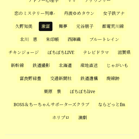
アドラー心理学
ママ
アナウンサー
恋のミステリー列車-
丹波ゆめタウン
女子鉄アナ
久野知美
激富
舞夢
元谷朋子
都電荒川線
北川 恵
朱印帳
西陣織
ブルートレイン
チキンジョージ
ぼちぼちLIVE
テレビドラマ
滋賀県
新幹線
鉄道撮影
北海道
産地直送
じゃがいも
富良野緑豊
交通新聞社
鉄道遺構
廃線跡
栗原 景
ぼちぼちlive
BOSS＆ちーちゃんサポーターズクラブ
ならどっとfm
ホリプロ
演劇