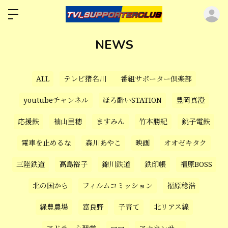
ロ
NEWS
ALL
テレビ猪名川 番組サポーター倶楽部
youtubeチャンネル
ほろ酔いSTATION
豊岡真澄
応援鉄
袖山里穂
ますみん
竹本勝紀
銚子電鉄
電車を止めるな
森川あやこ
映画
オオゼキタク
三陸鉄道
高島裕子
錦川鉄道
鉄印帳
福原BOSS
北の国から
フィルムコミッション
福原稔浩
緑豊農場
富良野
子育て
北リアス線