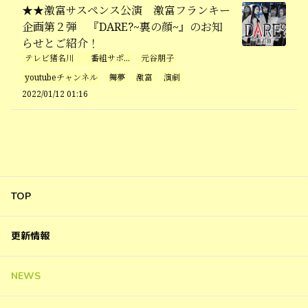
★★激富サスペンス公演 激富フランキー
企画第２弾 『DARE?~裏の顔~』のお知
らせとご紹介！
テレビ猪名川 番組サポ...
元谷朋子
youtubeチャンネル
舞夢
激富
演劇
2022/01/12 01:16
TOP
更新情報
NEWS