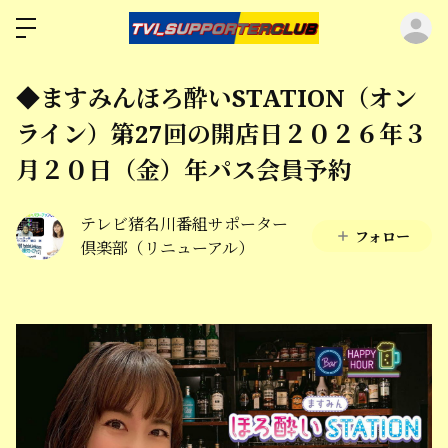
ロ
◆ますみんほろ酔いSTATION（オン
ライン）第27回の開店日２０２６年３
月２０日（金）年パス会員予約
テレビ猪名川番組サポーター
フォロー
倶楽部（リニューアル）