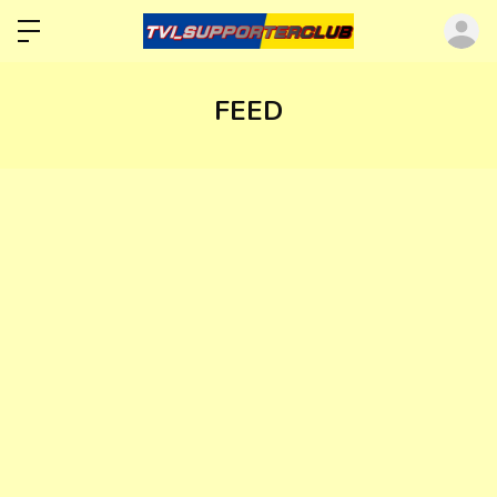
ロ
FEED